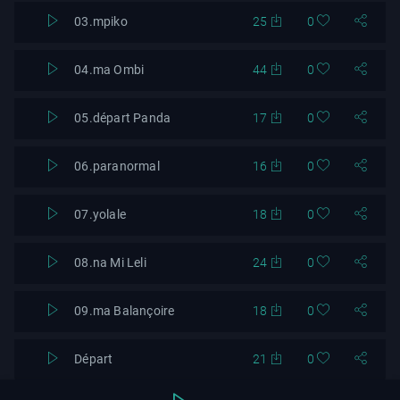
03.mpiko
25
0
04.ma Ombi
44
0
05.départ Panda
17
0
06.paranormal
16
0
07.yolale
18
0
08.na Mi Leli
24
0
09.ma Balançoire
18
0
Départ
21
0